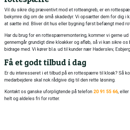
Vil du sikre dig præventivt mod et rotteangreb, er en rottespærr
bekymre dig om de små skadedyr. Vi opsætter dem for dig i kl
at sætte ind. Bliver dit hus eller bygning først befængt med r
Har du brug for en rottespærremontering, kommer vi gerne ud og
gennemgår grundigt dine kloakker og afløb, så vi kan sikre os 
bidrage med. Vi kører bl.a. ud til kunder nær Haderslev, Esbjer
Få et godt tilbud i dag
Er du interesseret i et tilbud på en rottespærre til kloak? Så ko
medarbejdere skal nok rådgive dig til den rette løsning.
Kontakt os ganske uforpligtende på telefon
20 91 55 66
, elle
helt og aldeles fri for rotter.​