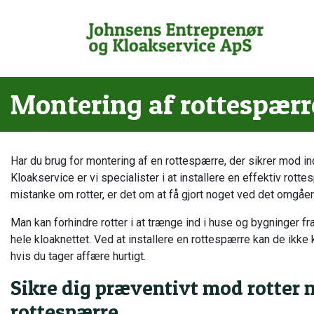
Gå
til
hovedindhold
Montering af rottespærre
Har du brug for montering af en rottespærre, der sikrer mod i
Kloakservice er vi specialister i at installere en effektiv rotte
mistanke om rotter, er det om at få gjort noget ved det omgåe
Man kan forhindre rotter i at trænge ind i huse og bygninger f
hele kloaknettet. Ved at installere en rottespærre kan de ikk
hvis du tager affære hurtigt.
Sikre dig præventivt mod rotter 
rottespærre