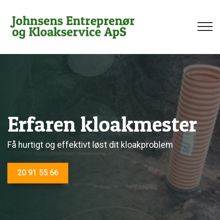
Gå
til
hovedindhold
Vi sikrer din bolig
Erfaren kloakmester
Få installeret en rottespærre for at stoppe rotter i at
Få hurtigt og effektivt løst dit kloakproblem
trænge ind
20 91 55 66
20 91 55 66